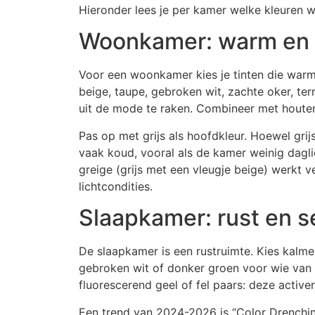
Hieronder lees je per kamer welke kleuren w
Woonkamer: warm en 
Voor een woonkamer kies je tinten die warm
beige, taupe, gebroken wit, zachte oker, t
uit de mode te raken. Combineer met houten 
Pas op met grijs als hoofdkleur. Hoewel grij
vaak koud, vooral als de kamer weinig dagli
greige (grijs met een vleugje beige) werkt ve
lichtcondities.
Slaapkamer: rust en se
De slaapkamer is een rustruimte. Kies kalmer
gebroken wit of donker groen voor wie van ee
fluorescerend geel of fel paars: deze active
Een trend van 2024-2026 is “Color Drenching