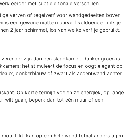
werk eerder met subtiele tonale verschillen.
dige verven of tegelverf voor wandgedeelten boven
n is een gewone matte muurverf voldoende, mits je
innen 2 jaar schimmel, los van welke verf je gebruikt.
iverender zijn dan een slaapkamer. Donker groen is
kamers: het stimuleert de focus en oogt elegant op
deaux, donkerblauw of zwart als accentwand achter
 riskant. Op korte termijn voelen ze energiek, op lange
eur wilt gaan, beperk dan tot één muur of een
 mooi lijkt, kan op een hele wand totaal anders ogen.