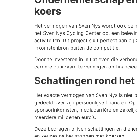
koers
Het vermogen van Sven Nys wordt ook beïnvl
het Sven Nys Cycling Center op, een belevi
activiteiten. Dit project sluit perfect aan bi
inkomstenbron buiten de competitie.
Door te investeren in initiatieven die verbonde
carrière duurzaam te verlengen op financieel
Schattingen rond he
Het exacte vermogen van Sven Nys is niet pu
gedeeld over zijn persoonlijke financiën. Op
sponsorinkomsten, mediacarrière en zakelij
meerdere miljoenen euro’s.
Deze bedragen blijven schattingen en dienen 
en keuzes na het stoppen met koersen.