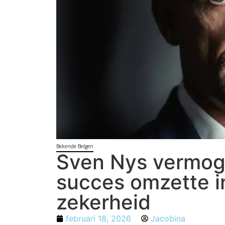
Bekende Belgen
Sven Nys vermogen
succes omzette in
zekerheid
februari 18, 2026
Jacobina